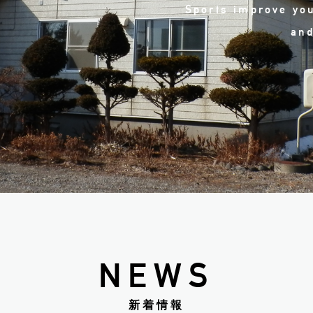
Sports improve you
and
NEWS
新着情報