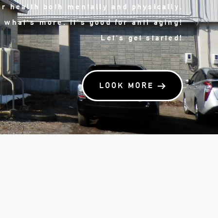
r health both mentally and physically,
 what's more, it's good for anti aging!
Let's get started!
LOOK MORE