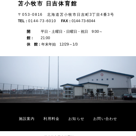
苫小牧市 日吉体育館
〒053-0816 北海道苫小牧市日吉町3丁目4番3号
TEL：
0144-73-6010
FAX：
0144-73-6044
開
平日・土曜日・日曜日・祝日 9:00～
館：
21:00
休 館：
年末年始 12/29～1/3
施設案内
利用料金
お知らせ
お問い合わせ